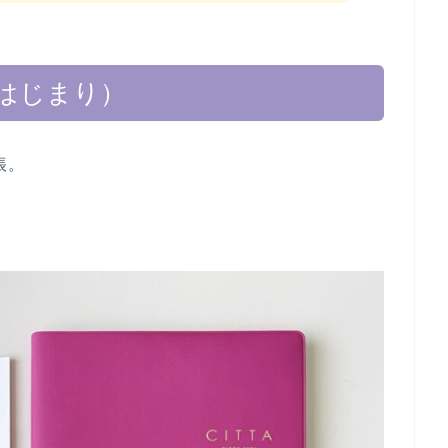
10月はじまり）
帳。
。