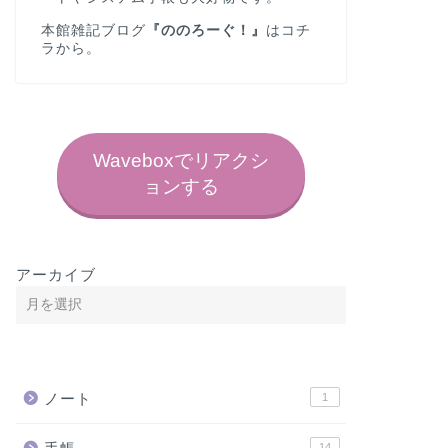
本館雑記ブログ
『ののろーぐ！』
は
コチ
ラ
から。
Waveboxでリアクシ
ョンする
アーカイブ
ノート
1
14