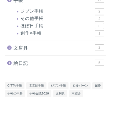
手帳
ジブン手帳
2
その他手帳
2
ほぼ日手帳
6
創作×手帳
1
文房具
2
絵日記
5
CITTA手帳
ほぼ日手帳
ジブン手帳
ロルバーン
創作
手帳の中身
手帳会議2026
文房具
本紹介