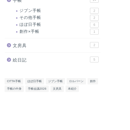
手帳
ジブン手帳
2
その他手帳
2
ほぼ日手帳
6
創作×手帳
1
文房具
2
絵日記
5
CITTA手帳
ほぼ日手帳
ジブン手帳
ロルバーン
創作
手帳の中身
手帳会議2026
文房具
本紹介