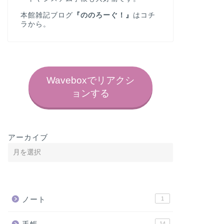
本館雑記ブログ
『ののろーぐ！』
は
コチ
ラ
から。
Waveboxでリアクシ
ョンする
アーカイブ
ノート
1
14