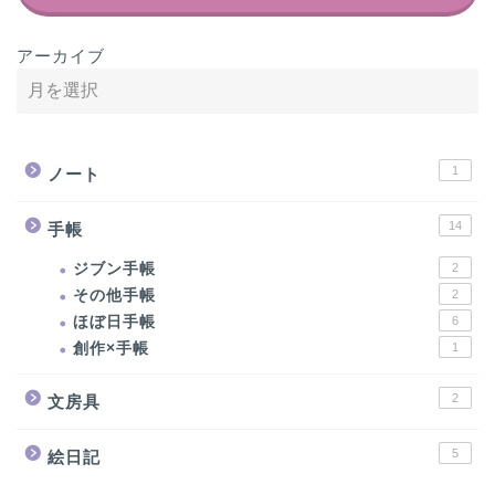
アーカイブ
1
ノート
14
手帳
ジブン手帳
2
その他手帳
2
ほぼ日手帳
6
創作×手帳
1
2
文房具
5
絵日記